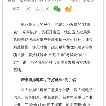
来源： 黄石开发区·铁山区人社局
作者：黎安琪
字号：
就业是最大的民生，也是经济发展的
“晴雨
表”。今年以来，黄石开发区・铁山区人社局紧
紧围绕促进高质量充分就业这一核心目标，通过
精准摸排、多元对接、政策赋能和优化服务等多
项举措，有效破解企业“用工难”与群众“就业
难”问题，为区域经济社会高质量发展夯实就业
基础。
精准摸排建库，下好就业
“先手棋”
区人社局组建招工服务小分队，深入光电子
信息、智能制造、生命健康、新材料等重点产业
企业，开展
“点对点”用工调研，动态更新“企业