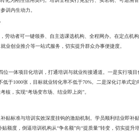
愿转化为刚性信用契约。培训全程实行免垫付、实名制、可追溯管
发参训内生动力。
”
景，劳动者可一键领券、自主选课选机构、全程网办。在定点机
、就业创业推介等一站式服务，切实提升群众办事便捷度。
务”四位一体项目化培训，打通培训与就业衔接通道。一是实行项
不低于1000张，目标就业转化率不低于70%。二是深化订单式
考核，实现“考场变市场、结业即上岗”。
立补贴标准与培训实效深度挂钩的激励机制。学员顺利结业即补
补贴额度，倒逼培训机构从“争名额”向“提质量”转变，切实提升