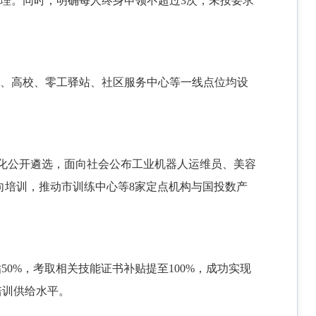
理。同时，明确每人终身申领不超过3次，未按要求
构、高校、零工驿站、社区服务中心等一线点位均设
目化公开遴选，面向社会公布工业机器人运维员、美容
定向培训，推动市训练中心等8家定点机构与国投数产
贴
50%，考取相关技能证书补贴提至100%，成功实现
培训供给水平。