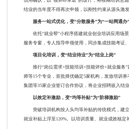
信用确认，以“领券即承诺”的设计，将模糊培训意
结业的当年度不得再次申领，以刚性约束从源头激
服务一站式优化，变
“分散服务”为“一站网通办
依托
“就业帮”小程序搭建就业创业培训应用场
服务专窗，专人指导申领使用，同步集成技能考证
项目化培训，变
“结业待业”为“结业上岗”
推行
“岗位需求+技能培训+技能评价+就业服
师等15个专业，首批择优确定5家机构，发放培训券
集团等35家企业签订合作协议，将企业招聘嵌入结业
以效定补激励，变
“均等补贴”为“阶梯激励”
突破培训机构按人头均等补贴的传统模式，建
就业补贴上浮至120%。以培训质量、就业成效核定