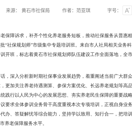
来源： 黄石市社保局
作者：范亚琪
字号：
养老保障诉求，补齐个性化养老服务短板，推动社保服务从普惠
市首批“社保规划师”市级集中专题培训班。来自市人社局相关业务
培训开班，标志着黄石市社保规划师队伍建设工作全面落地，全
讲话，深入分析新时期社保事业发展趋势，着重阐述当前广大群
求，更加关注养老待遇测算、参保方案优化、长远养老规划等高
系统践行以人民为中心的发展思想、夯实养老民生保障的重要战
会议要求全体参训业务骨干高度重视本次专项培训，正视自身业
办代办、答疑解忧等综合能力，坚持学以致用、知行合一，把培
全市养老保障服务水平。