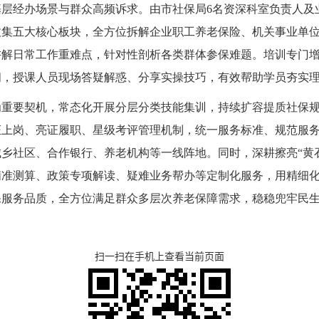
基层经办场景与群众高频诉求。由市社保局
6名资深科室负责人及
收集五大核心板块，全方位拆解企业职工养老保险、机关事业单
讲解日常工作重难点，针对性剖析各类群体参保难题。培训专门
问，授课人员现场答疑解惑、分享实操技巧，有效帮助学员夯实
为重要契机，常态化开展分层分类技能集训，持续扩容提质社保
证上岗、亮证履职、星级考评管理机制，统一服务标准、规范服
乡社区、合作银行、养老机构等一线阵地。同时，深耕擦亮“黄
精准测算、政策专项解读、疑难业务帮办等定制化服务，用精细
保服务品质，全方位满足群众多层次养老保障需求，稳稳兜牢民
扫一扫在手机上查看当前页面