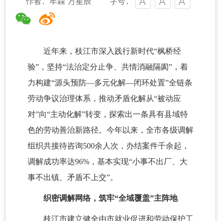
作者：牟森 方星辰
字号：
近年来，枝江市深入践行新时代
“枫桥经
验”，坚持“法治定分止争、共情消融隔阂”，着
力构建“源头预防—多元化解—闭环处置”全链条
劳动争议治理体系，推动矛盾化解从“被动应
对”向“主动化解”转变，探索出一条具有县域特
色的劳动善治新路径。今年以来，全市各级调解
组织共接待咨询500余人次，办结案件千余起，
调解成功率达96%，基本实现“小事不出厂、大
事不出镇、矛盾不上交”。
织密调解网络，筑牢
“全域覆盖”主阵地
枝江市建立健全由市就业促进和劳动保护工