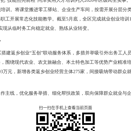
，把
“技能照亮前程”问津实用人才培训列入2026年区级民生实
能培训。将课堂搬进零工驿站、企业生产车间，按需开展分层分类
工开展常态化技能教学。截至5月底，全区完成就业创业培训12
，实现从临时务工向稳定就业、熟练从业转变。
心
洲区搭建返乡创业“五创”联动服务体系，多措并举吸引外出务工
，围绕现代农业、农文旅融合、本土特色加工等优势产业精准培
393万元，新增各类返乡创业经营主体275家，间接吸纳带动群众
工作主线，优化服务举措、细化帮扶政策，双向保障群众就业与
扫一扫在手机上查看当前页面