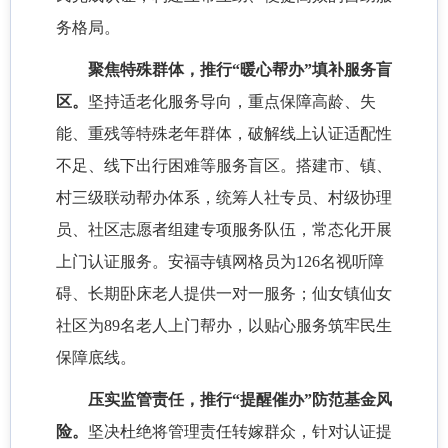
务格局。
聚焦特殊群体，推行
“暖心帮办”填补服务盲
区。
坚持适老化服务导向，重点保障高龄、失
能、重残等特殊老年群体，破解线上认证适配性
不足、线下出行困难等服务盲区。搭建市、镇、
村三级联动帮办体系，统筹人社专员、村级协理
员、社区志愿者组建专项服务队伍，常态化开展
上门认证服务。安福寺镇网格员为
126名视听障
碍、长期卧床老人提供一对一服务；仙女镇仙女
社区为89名老人上门帮办，以贴心服务筑牢民生
保障底线。
压实监管责任，推行
“提醒催办”防范基金风
险。
坚决杜绝将管理责任转嫁群众，针对认证提