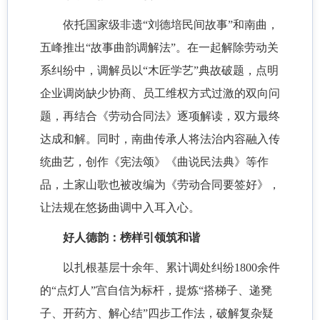
依托国家级非遗“刘德培民间故事”和南曲，
五峰推出“故事曲韵调解法”。在一起解除劳动关
系纠纷中，调解员以“木匠学艺”典故破题，点明
企业调岗缺少协商、员工维权方式过激的双向问
题，再结合《劳动合同法》逐项解读，双方最终
达成和解。同时，南曲传承人将法治内容融入传
统曲艺，创作《宪法颂》《曲说民法典》等作
品，土家山歌也被改编为《劳动合同要签好》，
让法规在悠扬曲调中入耳入心。
好人德韵：榜样引领筑和谐
以扎根基层十余年、累计调处纠纷1800余件
的“点灯人”宫自信为标杆，提炼“搭梯子、递凳
子、开药方、解心结”四步工作法，破解复杂疑