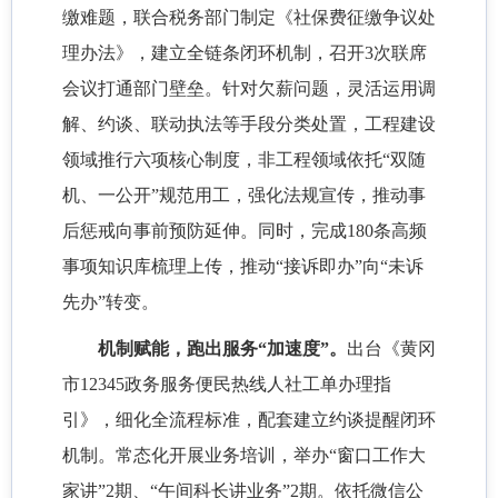
缴难题，联合税务部门制定《社保费征缴争议处
理办法》，建立全链条闭环机制，召开
3次联席
会议打通部门壁垒。针对欠薪问题，灵活运用调
解、约谈、联动执法等手段分类处置，工程建设
领域推行六项核心制度，非工程领域依托“双随
机、一公开”规范用工，强化法规宣传，推动事
后惩戒向事前预防延伸。同时，完成180条高频
事项知识库梳理上传，推动“接诉即办”向“未诉
先办”转变。
机制赋能，跑出服务
“加速度”。
出台《黄冈
市
12345政务服务便民热线人社工单办理指
引》，细化全流程标准，配套建立约谈提醒闭环
机制。常态化开展业务培训，举办“窗口工作大
家讲”2期、“午间科长讲业务”2期。依托微信公