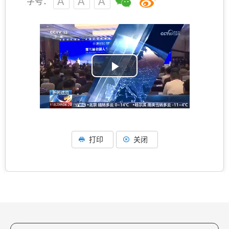
字号：
P
l
a
打印
关闭
y
V
i
d