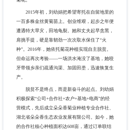
2015年初，刘幼娟把希望寄托在自留地里的
一百多株金丝黄菊苗上。创业维艰，起步之年便
遭遇特大旱灾，田地龟裂。她和丈夫起早贪黑，
肩挑手提，硬是靠韧劲一次次取水保住了“火
种”。2016年，她依托菊花种植实现自主脱贫。
但命运再次考验——一场洪水淹没了基地，她咬
牙带领乡亲们疏通沟渠、加固田垄，迅速恢复生
产。
脱贫不是终点，而是新奋斗的起点。刘幼娟
积极探索“公司+合作社+农户+基地+电商”的经
营模式，先后成立朵朵香菊业种植专业合作社、
湖北省朵朵香生态农业发展有限公司。如今，她
的合作社核心种植面积达608亩，通过订单联结