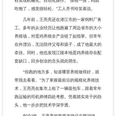
程实现机械化、自动化操作。“按钮一按，鸡就
吃饱了，感觉很轻松。”工人齐书玲笑着说。
几年前，王亮亮还在潜江市的一家饲料厂务
工。多年的从业经历让他跑遍了周边省市的大小
养殖场，对蛋鸡养殖全产业链了如指掌。但常年
在外漂泊，无法陪伴父母和孩子，成了他最大的
牵挂。同时，他也发现江陵本地蛋鸡养殖存在配
套缺口，回乡创业的念头就此萌生。
“你跑的地方多，知道哪里养殖做得好，就
带我去看看。”为了掌握最前沿的规模化养殖技
术，王亮亮在集市上租了一辆面包车，跟着常年
跑运输的司机师傅四处考察。凭着踏实肯干的劲
头，他一步步把技术学深学透。
创业3年，王亮亮的家庭农场已在熊河镇、