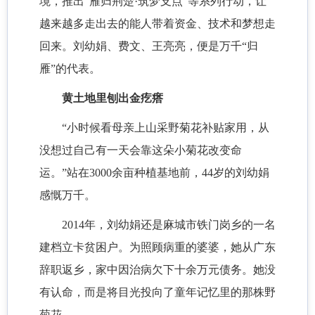
境，推出“雁归荆楚·筑梦支点”等系列行动，让
越来越多走出去的能人带着资金、技术和梦想走
回来。刘幼娟、费文、王亮亮，便是万千“归
雁”的代表。
黄土地里刨出金疙瘩
“小时候看母亲上山采野菊花补贴家用，从
没想过自己有一天会靠这朵小菊花改变命
运。”站在3000余亩种植基地前，44岁的刘幼娟
感慨万千。
2014年，刘幼娟还是麻城市铁门岗乡的一名
建档立卡贫困户。为照顾病重的婆婆，她从广东
辞职返乡，家中因治病欠下十余万元债务。她没
有认命，而是将目光投向了童年记忆里的那株野
菊花。