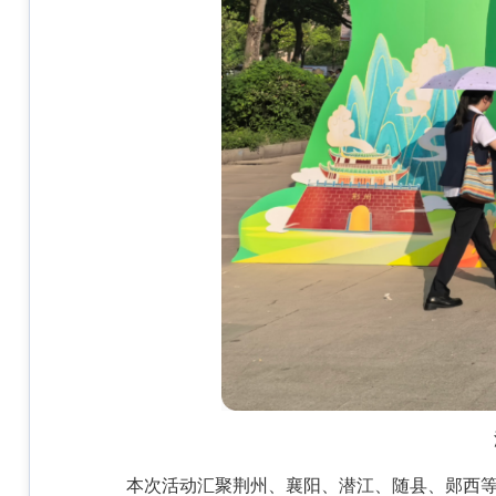
本次活动汇聚荆州、襄阳、潜江、随县、郧西等