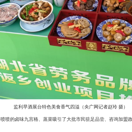
监利早酒展台特色美食香气四溢（央广网记者赵玲 摄）
香喷喷的卤味九宫格、蒸菜吸引了大批市民驻足品尝、咨询加盟