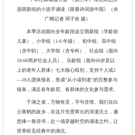
选萌新组的小选手诵读《跟着诗词游中国》（央
广网记者 邓子依 摄）
本季活动面向全年龄段设立萌新组（学龄前
儿童）、小学组（1-6 年级）、初中组、高中组
（含中职）、大学组（含专科）、社会组（面向
18-60周岁社会人员）、乐龄组（面向60岁及以
上的老年人群体）七大核心组别，支持个人或2
—10人团体报名，形成“从小读到老”的完整参与
链条，满足各年龄层、各群体的文化参与需求。
千湖之省，万物有灵，字句含情。我们在白
云黄鹤的故乡，在这片先贤辈出的浪漫沃土，邀
您捧一卷诗书，赴一场穿越时空的诵读之约，让
世界听见经典中的湖北。