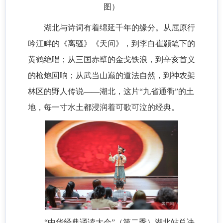
图）
湖北与诗词有着绵延千年的缘分。从屈原行
吟江畔的《离骚》《天问》，到李白崔颢笔下的
黄鹤绝唱；从三国赤壁的金戈铁浪，到辛亥首义
的枪炮回响；从武当山巅的道法自然，到神农架
林区的野人传说——湖北，这片“九省通衢”的土
地，每一寸水土都浸润着可歌可泣的经典。
“中华经典诵读大会”（第二季）湖北站总决