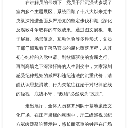
在讲解员的带领下，党员干部沉浸式参观了
室内多个主题展区，系统回顾了十八大以来党中
央纵深推进全面从严治党的坚定步伐和湖北深化
反腐败斗争取得的有效成果。通过图文展板、电
子屏幕、场景复原、互动体验等多种形式，党员
干部仔细观看了落马官员的腐化堕落历程，从其
初心纯粹的入党申请、到欲望驱使的贪腐之行、
再到高墙之下深深忏悔的人生剧变中，大家深刻
感受纪律规矩的威严和违纪违法的沉重代价，清
醒认识思想滑坡、行为失范往往始于对纪律底线
的轻视，底线不守，“政绩”必然成为“政疾”。
走出展厅，全体人员整齐列队于基地廉政文
化广场。在庄严肃穆的氛围中，厅二级巡视员纪
方斌缓缓敲响警示钟，悠长而沉重的钟声在广场