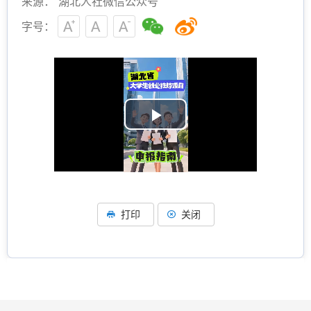
来源： 湖北人社微信公众号
字号：
P
l
a
打印
关闭
y
V
i