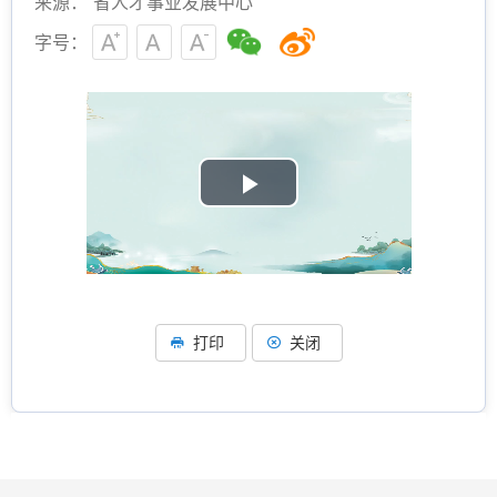
来源： 省人才事业发展中心
字号：
P
l
a
打印
关闭
y
V
i