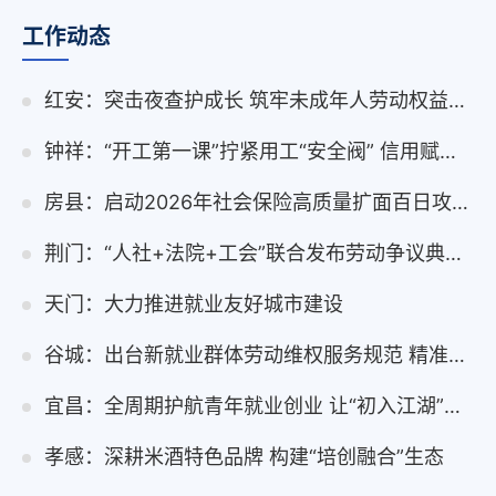
工作动态
红安：突击夜查护成长 筑牢未成年人劳动权益保障线
钟祥：“开工第一课”拧紧用工“安全阀” 信用赋能守护劳动者“薪”安
房县：启动2026年社会保险高质量扩面百日攻坚行动
荆门：“人社+法院+工会”联合发布劳动争议典型案例 以案释法促和谐
天门：大力推进就业友好城市建设
谷城：出台新就业群体劳动维权服务规范 精准护航新业态劳动者
宜昌：全周期护航青年就业创业 让“初入江湖”更有底气
孝感：深耕米酒特色品牌 构建“培创融合”生态