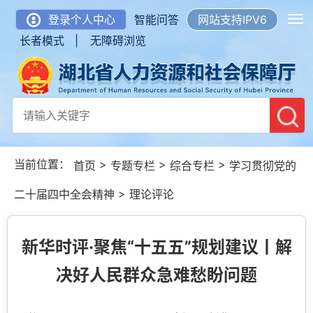
登录个人中心
智能问答
网站支持IPV6
长者模式 |
无障碍浏览
当前位置：
>
>
>
首页
专题专栏
综合专栏
学习贯彻党的
>
二十届四中全会精神
理论评论
新华时评·聚焦“十五五”规划建议丨解
决好人民群众急难愁盼问题