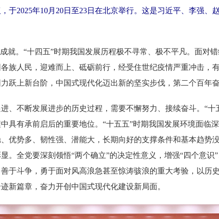
于2025年10月20日至23日在北京举行。这是习近平、李强
大成就。“十四五”时期我国发展历程极不寻常、极不平凡。面对
国各族人民，迎难而上、砥砺前行，经受住世纪疫情严重冲击，
国力跃上新台阶，中国式现代化迈出新的坚实步伐，第二个百年
进、不断发展进步的历史过程，需要不懈努力、接续奋斗。“十
中具有承前启后的重要地位。“十五五”时期我国发展环境面临
稳、优势多、韧性强、潜能大，长期向好的支撑条件和基本趋势
。全党要深刻领悟“两个确立”的决定性意义，增强“四个意识”、
、善于斗争，勇于面对风高浪急甚至惊涛骇浪的重大考验，以历
奇迹新篇章，奋力开创中国式现代化建设新局面。