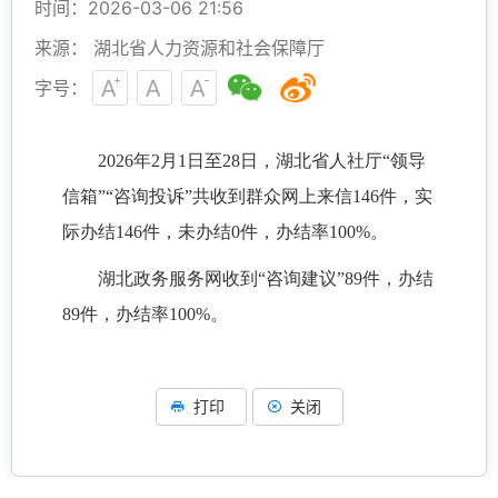
时间：2026-03-06 21:56
来源： 湖北省人力资源和社会保障厅
字号：
202
6
年
2
月
1日至
28
日，湖北省人社厅
“领导
信箱”“咨询投诉”共收到群众网上来信
146
件，实
际办结
146
件，未办结
0件，办结率100%。
湖北政务服务网收到
“咨询建议”
89
件，办结
89
件，办结率
100%。
打印
关闭