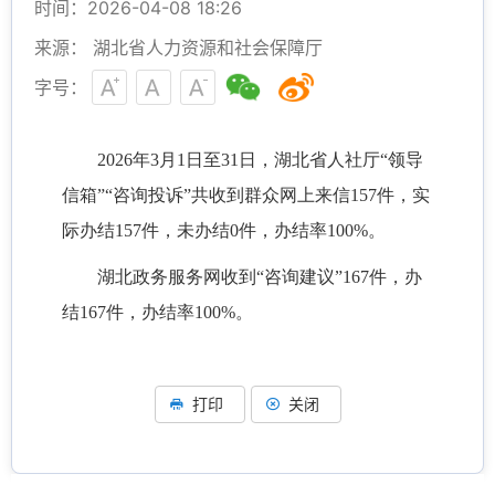
时间：2026-04-08 18:26
来源： 湖北省人力资源和社会保障厅
字号：
202
6
年
3
月
1日至
31
日，湖北省人社厅
“领导
信箱”“咨询投诉”共收到群众网上来信
157
件，实
际办结
157
件，未办结
0件，办结率100%。
湖北政务服务网收到
“咨询建议”
167
件，办
结
167
件，办结率
100%。
打印
关闭