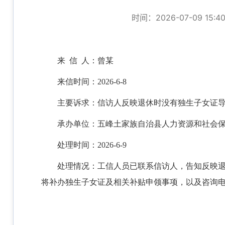
时间：2026-07-09 15:4
来
信 人：
曾某
来信时间：
202
6
-
6
-
8
主要诉求：
信访人反映退休时没有独生子女证
承办单位：
五峰土家族自治县人力资源和社会
处理
时间：
202
6
-
6
-
9
处理
情况
：
工信人员已联系信访人，告知反映
将补办独生子女证及相关补贴申领事项，以及咨询