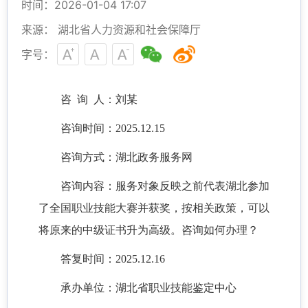
时间：2026-01-04 17:07
来源： 湖北省人力资源和社会保障厅
字号：
咨
询 人：
刘
某
咨询时间：
202
5
.
12.
15
咨询方式：湖北政务服务网
咨询内容：服务对象反映
之前
代表湖北参加
了
全国
职业技能大赛
并获奖，
按
相关
政策，可以
将原
来的
中级证书升为高级。
咨询
如何办理？
答复时间：
202
5
.
12.
16
承办单位：湖北省
职业技能鉴定中心