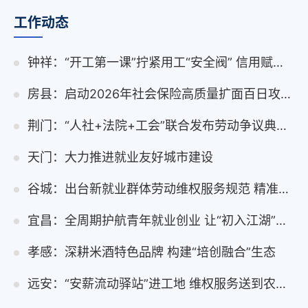
工作动态
钟祥：“开工第一课”拧紧用工“安全阀” 信用赋能守护劳动者“薪”安
房县：启动2026年社会保险高质量扩面百日攻坚行动
荆门：“人社+法院+工会”联合发布劳动争议典型案例 以案释法促和谐
天门：大力推进就业友好城市建设
谷城：出台新就业群体劳动维权服务规范 精准护航新业态劳动者
宜昌：全周期护航青年就业创业 让“初入江湖”更有底气
孝感：深耕米酒特色品牌 构建“培创融合”生态
远安：“安薪流动驿站”进工地 维权服务送到农民工身边