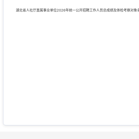
湖北省人社厅直属事业单位2026年统一公开招聘工作人员总成绩及体检考察对象名单