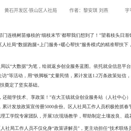
： 黄石开发区·铁山区人社局
作者：黎安琪 刘燕
字
部门连桃树苗修枝的‘细枝末节’都帮我们想到了！”望着枝头日
人社局“数据跑腿+上门服务+暖心帮扶”服务模式的精准帮扶下
社局以
“大数据”为笔，绘就返乡创业服务蓝图。依托就业信息平台
走访”等活动，用“铁脚板”丈量民情，累计发送1.2万条政策短信
帮扶奠定了坚实基础。
，还能学技术、享政策！”在大王镇就业创业服务站（人社中心
”，累计发放政策宣传册5000余份。区人社局工作人员积极抢抓
理工学院专家团队，开展3次现场教学，帮助制定土壤改良、疏花
区人社局工作人员不仅化身
“政策讲解员”，更主动担任“技术联