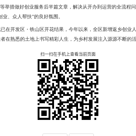
疑等举措做好创业服务后半篇文章，解决从开办到运营的全流程
人创业、众人帮扶”的良好氛围。
式已在开发区・铁山区开花结果，今年以来，全区新增返乡创业
业者在熟悉的土地上书写精彩人生，为乡村发展注入源源不断的
扫一扫在手机上查看当前页面