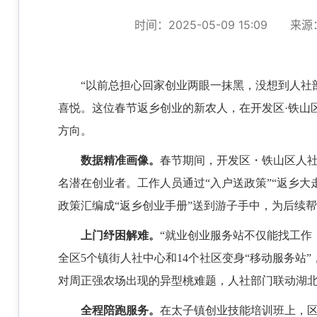
时间：2025-05-09 15:09
来源
“以前总担心回家创业两眼一抹黑，没想到人社
喜悦。这位春节返乡创业的新农人，在开发区·铁山区
方向。
数据精准画像。
春节期间，开发区・铁山区人
名潜在创业者。工作人员通过“入户送政策”“返乡大
政策汇编成“返乡创业手册”送到游子手中，为后续
上门纾困解难。
“就业创业服务站不仅能找工作
全区5个镇街人社中心和14个社区变身“移动服务站
对周正强农场出现的异型桃难题，人社部门联动湖北
全程陪跑服务。
在太子镇创业技能培训班上，