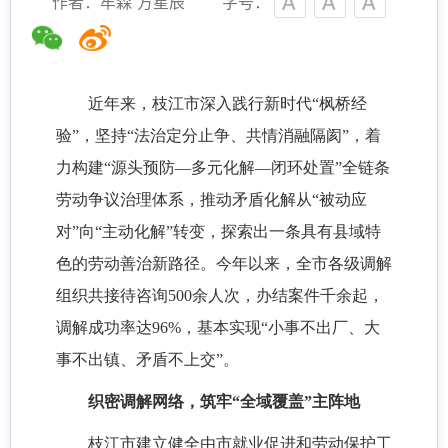
作者：牟森 方星辰
字号：
近年来，枝江市深入践行新时代
“枫桥经
验”，坚持“法治定分止争、共情消融隔阂”，着
力构建“源头预防—多元化解—闭环处置”全链条
劳动争议治理体系，推动矛盾化解从“被动应
对”向“主动化解”转变，探索出一条具有县域特
色的劳动善治新路径。今年以来，全市各级调解
组织共接待咨询500余人次，办结案件千余起，
调解成功率达96%，基本实现“小事不出厂、大
事不出镇、矛盾不上交”。
织密调解网络，筑牢
“全域覆盖”主阵地
枝江市建立健全由市就业促进和劳动保护工