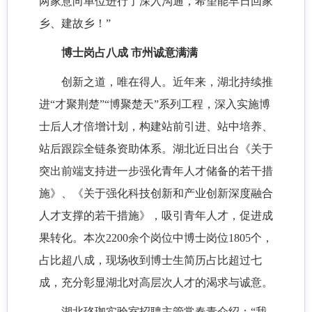
两家意向单位进行了深入沟通，希望能早日回家
乡、建故乡！”
博士岗占八成 市州诚意满满
创新之道，唯在得人。近年来，湖北持续推
进“才聚荆楚”“博聚楚天”系列工程，深入实施博
士后人才倍增计划，构建站前引进、站中培养、
站后跟踪全链条资助体系。湖北近日出台《关于
突出前端支持进一步强化青年人才储备的若干措
施》、《关于强化科技创新和产业创新深度融合
人才支撑的若干措施》，吸引青年人才，促进成
果转化。本次2200余个岗位中博士岗位1805个，
占比超八成，现场收到博士生简历占比超过七
成，充分彰显湖北对高层次人才的渴求与诚意。
湖北珞珈实验室招聘主管常春青介绍：“我