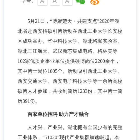
字号：
5月21日，“博聚楚天・共建支点”2026年湖
北省赴西安招硕引博活动在西北工业大学长安校
区成功举办。华中科技大学、湖北珞珈实验室、
湖北三江航天、武汉新芯集成电路、格林美等
102家优质企事业单位提供硕博岗位2200余个，
其中博士岗位1805个。活动吸引西北工业大学、
西安交通大学、西安电子科技大学等十余所高校
硕博人才参加，共收到简历1233份，其中博士简
历391份。
百家单位招聘 助力产才融合
人才兴，产业兴。湖北拥有全国少有的完整
工业体系，“51020”现代产业集群加速崛起。本