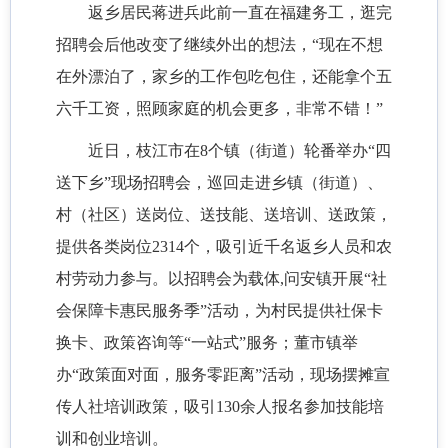
返乡居民蒋进兵此前一直在福建务工，逛完
招聘会后他改变了继续外出的想法，
“现在不想
在外漂泊了，家乡的工作包吃包住，还能拿个五
六千工资，照顾家庭的机会更多，非常不错！”
近日，枝江市在
8个镇（街道）轮番举办“四
送下乡”现场招聘会，巡回走进乡镇（街道）、
村（社区）送岗位、送技能、送培训、送政策，
提供各类岗位2314个，吸引近千名返乡人员和农
村劳动力参与。以招聘会为载体,问安镇开展“社
会保障卡惠民服务季”活动，为村民提供社保卡
换卡、政策咨询等“一站式”服务；董市镇举
办“政策面对面，服务零距离”活动，现场摆摊宣
传人社培训政策，吸引130余人报名参加技能培
训和创业培训。