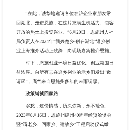
“在此，诚挚地邀请各位在沪企业家朋友常
回湖北、走进恩施，在这片充满生机活力、包容
开放的热土上投资兴业。”6月20日，
恩施
州人社
局负责人在
2024年“我兴楚乡·创在湖北”返乡创
业上海推介活动上致辞，向现场嘉宾推介恩施。
时下，恩施创业环境日益优化、创业氛围日
益浓厚。向所有志在返乡创业的老乡们发出
“邀
请函”，底气来自恩施州多年的未雨绸缪。
政策铺就回家路
乡愁，这份情感，历久弥新，永不褪色。
2023年8月16日，恩施州建州40周年经贸洽谈会
暨“请老乡、回家乡、建故乡”工程启动仪式举