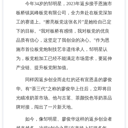
今年
34岁的邹明星，2023年返乡接手恩施市
板桥镇岚峰板党有限公司，全力奔赴在板党深加
工的赛道上。“擦亮板党这张名片”是她给自己定
下的目标。“我对板桥有感情，我对板党的优良
品质有信心，这坚定了我创业的决心。”作为恩
施市首位板党炮制技艺非遗传承人，邹明星认
为，板党粗加工已经不能满足市场需求，要延伸
产业链、提升板党附加值。
同样因返乡创业而走红的还有宣恩县的廖俊
华。有
“茶三代”之称的廖俊华上任后，立即将目
光瞄准奶茶市场。他与古茗、茶颜悦色等奶茶品
牌对接，闯出了一片新天地。
如今，像邹明星、廖俊华这样的返乡创业者