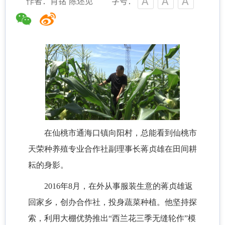
作者：肖铭 陈述见
字号：
在仙桃市通海口镇向阳村，总能看到仙桃市
天荣种养殖专业合作社副理事长蒋贞雄在田间耕
耘的身影。
2016年8月，在外从事服装生意的蒋贞雄返
回家乡，创办合作社，投身蔬菜种植。他坚持探
索，利用大棚优势推出“西兰花三季无缝轮作”模