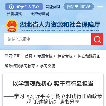
登录个人中心
智能问答
网站支持IPV6
长者模式 |
无障碍浏览
当前位置：
>
>
>
首页
专题专栏
综合专栏
树立和践行正
>
确政绩观学习教育
学习交流
以学铸魂践初心 实干笃行显担当
——学习《习近平关于树立和践行正确政绩
观 论述摘编》读书分享