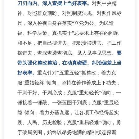
刀刃向内、深入查摆上当好表率。
对照中央精
神、对照群众期盼、对照制度法规、对照作风标
尺，深入检视自身在落实“立党为公、为民造
福、科学决策、真抓实干”总要求上存在的问题
和不足，把自己摆进去、把职责摆进去、把工作
摆进去，查深查透查彻底、见人见事见思想。
要
带头强化整改整治，在动真碰硬、纠治偏差上当
好表率。
重点针对“五重五轻”抓整改，着力克
服“重始轻终”倾向，坚持在善作善成上下功夫，
干则干好、干则必成；克服“重短轻长”倾向，一
锤接着一锤敲、一张蓝图干到底；克服“重显轻
隐”倾向，着力夯基谋远，让各项工作经得起实
践、人民、历史检验；克服“重易轻难”倾向，勇
于破局突围，始终以昂扬饱满的精神状态探新