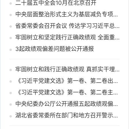
二十届五中全会10月在北京召开
中央层面整治形式主义为基层减负专项工作机制办公室、中央纪委办公厅公开通报3起整治形式主义为基层减负...
省委常委会召开会议 传达学习习近平总书记重要讲话重要指示精神 研究部署科技创新、安全生产、学习教育...
牢固树立和坚定践行正确政绩观 全面重塑地方政府经济促进行为 努力推动全省经济社会高质量发展
3起政绩观偏差问题被公开通报
牢固树立和践行正确政绩观 真抓实干埋头苦干 奋力谱写高质量发展新篇章
《习近平党建文选》第一卷、第二卷出版发行
《习近平党建文选》第一卷、第二卷主要篇目介绍
中央纪委办公厅公开通报五起政绩观偏差典型案件
湖北省委常委所在部门和地方召开警示教育会