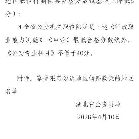
5
地区
职位行测在县乡级分数线基础上降低
分）；
4.
全省公安机关职位除满足上述《行政职
业能力测验》《申论》最低
合格
分数线外，
40
《公安专业科目》不低于
分。
附件：享受艰苦边
远地区倾斜政策的地区
名单
湖北省公务员局
2026
4
10
年
月
日