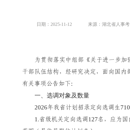
日期：2025-11-12
来源：湖北省人事考
为贯彻落实中组部
《关于进一步加
干部队伍结构，经研究决定，面向国内
有关事项
公告
如下：
一、选调
对象及数量
2026
710
年我省计划招录定向选调生
1.
127
省级机
关定向选
调
名，应为国