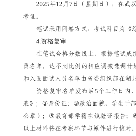
202
5
12
7
年
月
日（星期
日
），在武
考证。
笔试采用闭卷方式，考试
科目为《
4
.
资格复审
在笔试合格分数线上，根据笔试成
员名单，
达不到比例的相应调减选调计
和入围面试人员名单
由省委组织部
在湖
5
资格复审名单发布后
个工作日内
②
③
表》；
身份证；
政治面貌、学生干
⑤
公章）；
教育部学籍在线验证报告
；
以上
材料将在考察环节与原件进行核对