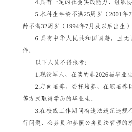
4
.
具有一定的社会实践能力、组织
5
.
25
200
1
7
本科生
年龄
不
满
周岁（
年
32
19
94
7
龄
不
满
周岁（
年
月
及
以后出生）
6
.
具有中华人民共和国国籍，且无
件。
以下人员不得报考：
1
.
2026
现役军人、在读的非
届毕业
2.
定向培养、委托培养、在职培养
等方式取得学历
的毕业生
。
3
.
在校或工作期间有违法违纪违规
行问
题、
公务员和参照公务员法管理的