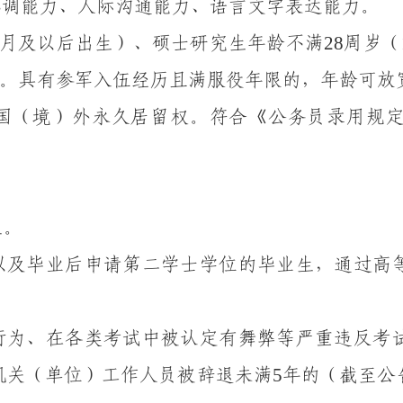
协调能力、人际沟通能力、语言文字表达能力。
28
月
及
以后出生）、硕士研究生
年龄
不
满
周岁（
。
具有参军入伍经历且满服役年限的
，年龄可放
国（境）外永久居留权。
符合《公务员录用规
生。
以及
毕业后申请第二学士学位
的
毕业生，通过高
行为、在各类考试中被认定有
舞弊等严重违反考
5
机关（单位）工作人员被辞退未满
年的（截至公