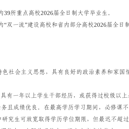
39
2026
内
所
重点
高校
届
全日制大学
毕业生
。
“
”
2026
内
双一流
建设高校
和省内部分高校
届
全日
特色社会主义思想，具有良好的政治素养
和家国
或
具有
一
年以上
学生干部经历，或获得过校级以上
任务且
成绩优良。
在
最高学历学习期间，必修课不
中研究生可放宽取得学历学位期限，但最迟不超过