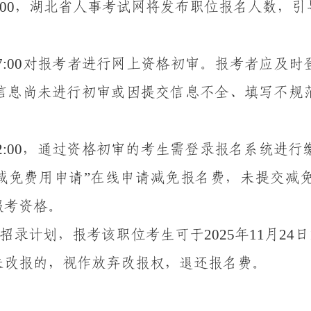
:00
，
湖北省人事考试网
将
发布职位报名人数，引
7:00
对
报考者
进行网上资格初审。
报考者
应及时
信息尚未进行初审或因提交信息不全、填写不规
2:00
，
通过
资格初审的考生需登录
报名系统
进行
”
减免费用申请
在线申请减免报名费，未提交减
报考资格。
202
5
1
1
24
招录计划
，报考该职位
考生可于
年
月
日
未改报的，视作放弃改报权，退还报名费。