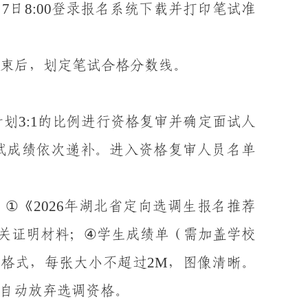
7
8:00
月
日
登录
报名系统
下载
并
打印笔试准
束后，划定
笔试
合格分数线。
3
:1
计划
的比例进行资格复审
并确定面试人
试成绩
依次递补
。
进入
资格复审
人员名单
①
2026
：
《
年湖北省
定向
选调生报名推荐
④
关证明
材料
；
学生成绩单（需加盖
学校
G
2M
格式，每张大小不超过
，图像清晰。
自动放弃选调资格。