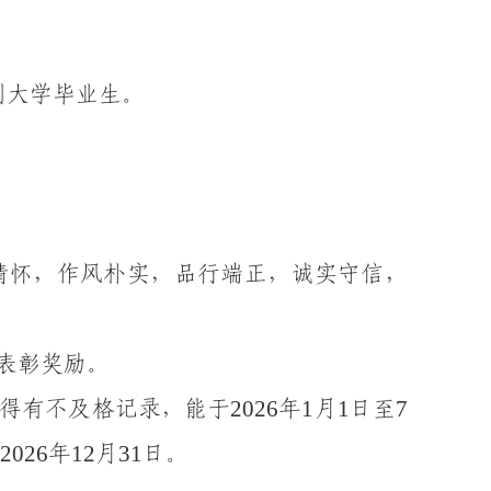
制大学
毕业生。
情怀
，
作风朴实，品行端正，诚实守信
，
表彰奖励。
2026
1
1
7
得有不及格记录，能于
年
月
日至
2026
12
31
年
月
日。