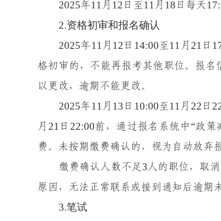
2025
11
12
11
1
8
17
年
月
日至
月
日每天
2
.
资格初审和报名确认
2025
11
12
14:00
11
21
1
年
月
日
至
月
日
格
初审
的，不能再报考其他职位。
报名
以更改，逾期不能更改
。
202
5
1
1
13
10:00
11
2
2
2
年
月
日
至
月
日
2
1
22:00
“
月
日
前
，
通过报名系统中
政策
费。
未按期缴费
确认的，视为自动放弃
3
缴费确认人数不足
人的职位，取消
原因，无法正常联系或接到通知后逾期
3
.
笔试