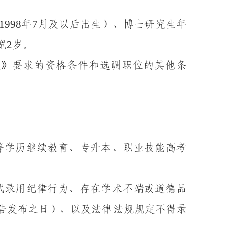
199
8
7
年
月
及
以后出生）、博士研究生
年
2
宽
岁。
定》要求的资格条件
和
选调
职位
的其他条
等学历继续教育、专升本
、职业技能高考
试录用纪律
行为、存在学术不端或道德品
告发布
之
日），以及
法律法规
规定不得录