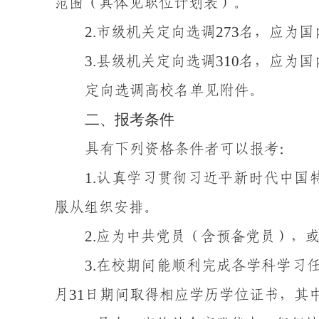
范围（具体见职位计划表）。
2.
273
市级机关定向
选调
名
，
应为国
3.
310
县级机关定向
选调
名
，应为国
定向选调高校名单见附件。
二、
报考
条件
具有下列资格条件者可以报考：
1
.
认真学习贯彻习近平新时代中国
服从组织安排
。
2
.
应为
中共党员（含预备党员）
，
3
.
在校期间能顺利完成各学科学习
31
月
日期间取得相应学历学位证书，其