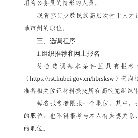
用为公务员
的
情形的人员。
我省签订少数民族高层次骨干人才
地市州的职位。
三
、选调程序
1
.
组织
推荐
和网上报名
符合选调基本条件且具有报考
https://rst.hubei.gov.cn/
hbrsksw
（
）
查询
准备相关佐证材料提交所在高校党组织
每名
报考者
限报一个职位。其中，
的职位，也不得报考与本人有夫妻关系
的职位。