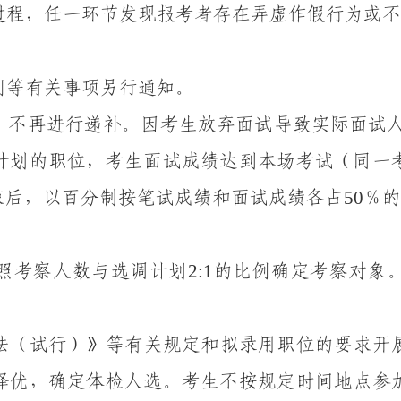
过程，任一环节发现
报考
者
存在弄虚作假行为或不
间
等有关事项
另行
通知
。
，不再进行递补。
因考生放弃面试导致实际面试
计划的职位，
考生面试成绩达到本场考试（同一
50
束后，以百分制按笔试成绩和面试成绩各占
％的
2
:1
照考察人数与选调计划
的比例确定考察对象
法（试行）》等有关规定和拟录用职位的要求开
择优
，
确定
体检
人选。
考生不按规定时间地点参