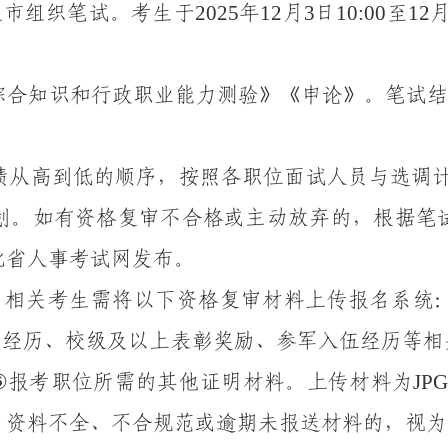
2025
1
2
3
10:00
1
2
汉
市组织
笔试。
考生
于
年
月
日
至
综合知识和行政职业能力测验》《申论》。笔试结
绩从高到低的顺序，按照各职位面试人员与选调
划。
如有
资格复审不合格或主动放弃的，
根据笔
北省人事考试网
发布。
，相关考生需
将
以下资格复审材料
上传报名系统
部经历、校级及以上表彰奖励、参军入伍经历等相
⑥
JP
报考职位所需的其
他证明材料
。
上传材料为
。资料不全、不合规范或逾期未报送材料的，视为