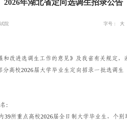
2026年湖北省定向选调生招录公告
大
试院
字号：
强和改进选调生工作的意见》
及我省有关规定，
2026
部分高校
届大学毕业生定向招录一批选调生
名
：
39
2026
内
所
重点
高校
届
全日制大学
毕业生
，个别