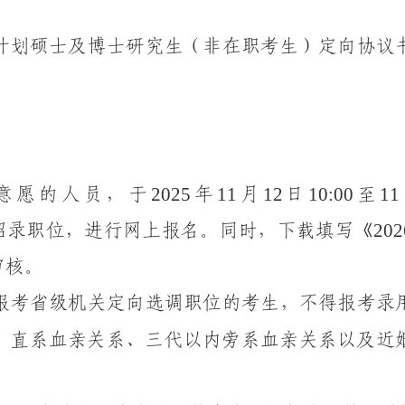
计划硕士及博士研究生（非在职考生）定向协议
2025
11
12
10:00
11
意愿的人员，
于
年
月
日
至
202
招录职位，
进行网上报名。
同时，
下载填写《
审核。
报考省级机关定向选调职位的考生，不得
报考录
、直系血亲关系、三代以内旁系血亲关系以及近