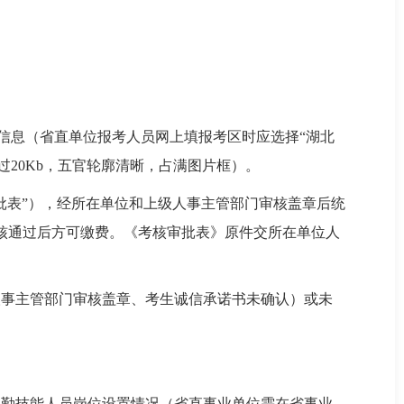
），填写报考信息（省直单位报考人员网上填报考区时应选择“湖北
过20Kb，五官轮廓清晰，占满图片框）。
批表”），经所在单位和上级人事主管部门审核盖章后统
核通过后方可缴费。《考核审批表》原件交所在单位人
人事主管部门审核盖章、考生诚信承诺书未确认）或未
工勤技能人员岗位设置情况（省直事业单位需在省事业