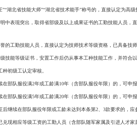
”“湖北省技能大师”“湖北省技术能手”称号的，直接认定为高
发明中表现突出，取得省部级及以上成果证书的工勤技能人员，
荣誉的工勤技能人员，直接认定为技师技术等级资格，已具备技
高级技能等级证书，安置工作后仍从事本工种技能工作，并符合
工种初级工认定审核。
续在部队服役满2年或工龄满10年（含部队服役年限）的，可申
续在部队服役满5年或工龄满20年（含部队服役年限）的，可申
证后继续在部队服役年限或工龄未达到本条第2、3款要求的，应
已兑现相应等级工资的工勤人员（含部队随军家属及引进人才家