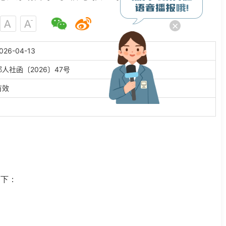
×
026-04-13
鄂人社函〔2026〕47号
有效
如下：